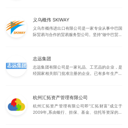
求，不断以“欧洲品质中国价”的产品理念创造出市
场奇迹。先后获得国内外权威部门授予60余项认证
和荣誉称号，成为名副其实的行业领跑者。
义乌概伟 SKIWAY
义乌市概伟进出口有限公司是一家专业从事中巴国
际贸易与合作的贸易服务型公司。坚持“做中巴贸易
的专家”理念，专注中国-巴西国际贸易和合作。
志远集团
志远集团有限公司是一家礼品、工艺品的企业，是
经国家相关部门批准注册的企业。已有多年生产经
验，自设有样板房、模具部、压铸部、抹油滴胶车
间及磨光等多个部门，可代客设计、开模、生产一
条龙服务。
杭州汇拓资产管理有限公司
杭州汇拓资产管理有限公司即“汇拓财富”成立于
2009年,系由银行、担保、基金、信托等资深的金
融业人士发起、建立。汇拓财富是一家综合性现代
服务业公司，主要经营范围是集股权投资，p2p借