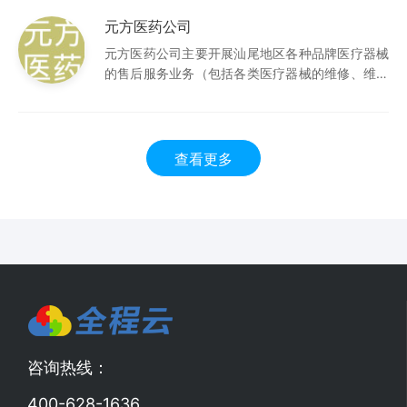
款平台，私募基金，信托等。2013年开始，汇拓选
元方医药公司
择24om DRP进销存管理软
元方医药公司主要开展汕尾地区各种品牌医疗器械
的售后服务业务（包括各类医疗器械的维修、维护
和保养等），为医疗行业提供方便、快捷的售后服
务。元方医药一直把为顾客提供优质服务作为前
提，坚持以“服务第一，诚信第一”为经营宗旨。元
方医药选择24o
查看更多
咨询热线：
400-628-1636